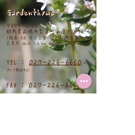
Gardenthyme
​〒３７９ー２１０６
群馬県前橋市荒子町字堤下１０９
（国道 ５０ 号二之宮 二之宮 町交差点 町
交差点 北上 1.6 km ）
TEL ：
０２７－２２６ー６６６０
(タッ
プして電話する）
​FAX ： ０２７－２２６ー６６６１
〒３７９－２１０６
群馬県前橋市荒子町字堤下１０９
０２７－２２６－６６６０
ＴＥＬ