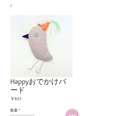
Happyおでかけバ
ード
価
￥803
格
数量
*