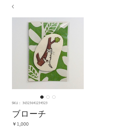
SKU： 36523641234523
ブローチ
価
￥1,000
格