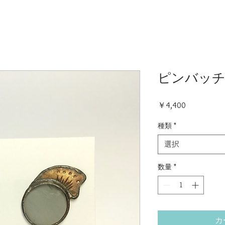
ピンバッチ
価
￥4,400
格
種類
*
選択
数量
*
カ