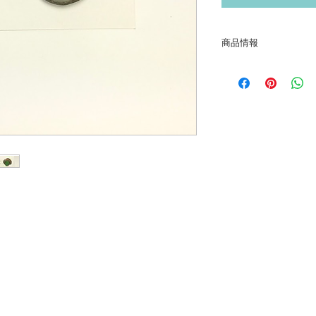
商品情報
素材 真鍮、ガラ
サイズ a 約4.5cm b