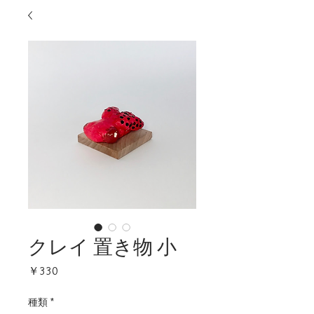
クレイ 置き物 小
価
￥330
格
種類
*